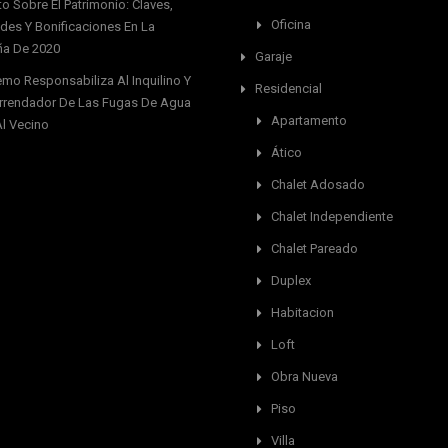
o Sobre El Patrimonio: Claves,
Oficina
es Y Bonificaciones En La
a De 2020
Garaje
emo Responsabiliza Al Inquilino Y
Residencial
rrendador De Las Fugas De Agua
Apartamento
Al Vecino
Ático
Chalet Adosado
Chalet Independiente
Chalet Pareado
Duplex
Habitacion
Loft
Obra Nueva
Piso
Villa