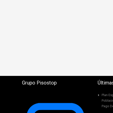
Grupo Pisostop
Última
Plan Es
Poblaci
Pago De