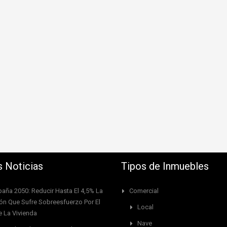
s Noticias
Tipos de Inmuebles
paña 2050: Reducir Hasta El 4,5% La
Comercial
ón Que Sufre Sobreesfuerzo Por El
Local
 La Vivienda
Nave